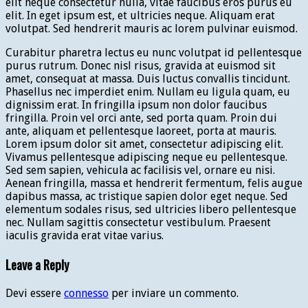
elit neque consectetur nulla, vitae faucibus eros purus eu
elit. In eget ipsum est, et ultricies neque. Aliquam erat
volutpat. Sed hendrerit mauris ac lorem pulvinar euismod.
Curabitur pharetra lectus eu nunc volutpat id pellentesque
purus rutrum. Donec nisl risus, gravida at euismod sit
amet, consequat at massa. Duis luctus convallis tincidunt.
Phasellus nec imperdiet enim. Nullam eu ligula quam, eu
dignissim erat. In fringilla ipsum non dolor faucibus
fringilla. Proin vel orci ante, sed porta quam. Proin dui
ante, aliquam et pellentesque laoreet, porta at mauris.
Lorem ipsum dolor sit amet, consectetur adipiscing elit.
Vivamus pellentesque adipiscing neque eu pellentesque.
Sed sem sapien, vehicula ac facilisis vel, ornare eu nisi.
Aenean fringilla, massa et hendrerit fermentum, felis augue
dapibus massa, ac tristique sapien dolor eget neque. Sed
elementum sodales risus, sed ultricies libero pellentesque
nec. Nullam sagittis consectetur vestibulum. Praesent
iaculis gravida erat vitae varius.
Leave a Reply
Devi essere
connesso
per inviare un commento.