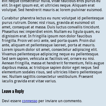
elit neque consectetur nulla, vitae faucibus eros purus eu
elit. In eget ipsum est, et ultricies neque. Aliquam erat
volutpat. Sed hendrerit mauris ac lorem pulvinar euismod.
Curabitur pharetra lectus eu nunc volutpat id pellentesque
purus rutrum. Donec nisl risus, gravida at euismod sit
amet, consequat at massa. Duis luctus convallis tincidunt.
Phasellus nec imperdiet enim. Nullam eu ligula quam, eu
dignissim erat. In fringilla ipsum non dolor faucibus
fringilla. Proin vel orci ante, sed porta quam. Proin dui
ante, aliquam et pellentesque laoreet, porta at mauris.
Lorem ipsum dolor sit amet, consectetur adipiscing elit.
Vivamus pellentesque adipiscing neque eu pellentesque.
Sed sem sapien, vehicula ac facilisis vel, ornare eu nisi.
Aenean fringilla, massa et hendrerit fermentum, felis augue
dapibus massa, ac tristique sapien dolor eget neque. Sed
elementum sodales risus, sed ultricies libero pellentesque
nec. Nullam sagittis consectetur vestibulum. Praesent
iaculis gravida erat vitae varius.
Leave a Reply
Devi essere
connesso
per inviare un commento.