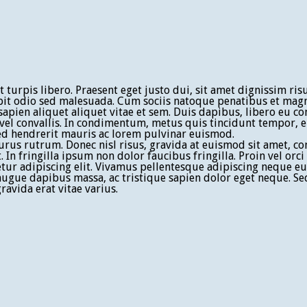
t turpis libero. Praesent eget justo dui, sit amet dignissim ri
it odio sed malesuada. Cum sociis natoque penatibus et magni
apien aliquet aliquet vitae et sem. Duis dapibus, libero eu c
el convallis. In condimentum, metus quis tincidunt tempor, eli
 Sed hendrerit mauris ac lorem pulvinar euismod.
rus rutrum. Donec nisl risus, gravida at euismod sit amet, con
In fringilla ipsum non dolor faucibus fringilla. Proin vel orc
tur adipiscing elit. Vivamus pellentesque adipiscing neque eu p
 augue dapibus massa, ac tristique sapien dolor eget neque. Se
ravida erat vitae varius.