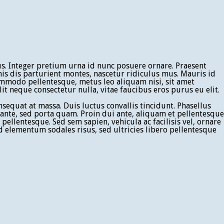
sus. Integer pretium urna id nunc posuere ornare. Praesent
s dis parturient montes, nascetur ridiculus mus. Mauris id
ommodo pellentesque, metus leo aliquam nisi, sit amet
t neque consectetur nulla, vitae faucibus eros purus eu elit.
sequat at massa. Duis luctus convallis tincidunt. Phasellus
i ante, sed porta quam. Proin dui ante, aliquam et pellentesque
ellentesque. Sed sem sapien, vehicula ac facilisis vel, ornare
d elementum sodales risus, sed ultricies libero pellentesque