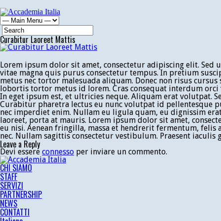
Curabitur Laoreet Mattis
Lorem ipsum dolor sit amet, consectetur adipiscing elit. Sed u
vitae magna quis purus consectetur tempus. In pretium suscip
metus nec tortor malesuada aliquam. Donec non risus cursus s
lobortis tortor metus id lorem. Cras consequat interdum orci v
In eget ipsum est, et ultricies neque. Aliquam erat volutpat.
Curabitur pharetra lectus eu nunc volutpat id pellentesque pu
nec imperdiet enim. Nullam eu ligula quam, eu dignissim erat. 
laoreet, porta at mauris. Lorem ipsum dolor sit amet, consecte
eu nisi. Aenean fringilla, massa et hendrerit fermentum, felis
nec. Nullam sagittis consectetur vestibulum. Praesent iaculis g
Leave a Reply
Devi essere
connesso
per inviare un commento.
CHI SIAMO
STAFF
SERVIZI
PARTNERSHIP
NEWS
CONTATTI