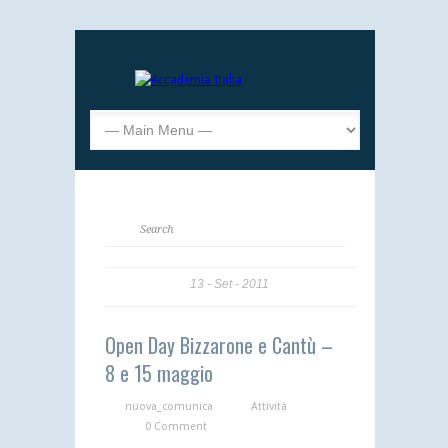
13
Set
2011
Open Day Bizzarone e Cantù –
8 e 15 maggio
nuova_comunica
Attività
0 Comment