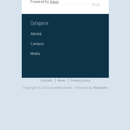
Powered by
Issuu
[top]
Categorie:
Attività
Campus
Media
Contatti
News
Privacy policy
Copyright © 2016 accademiaitalia | Powered by
Nuovaera